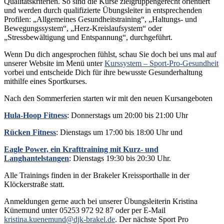
Qualitätskriterien. So sind die Kurse zielgruppengerecht orientiert
und werden durch qualifizierte Übungsleiter in entsprechenden
Profilen: „Allgemeines Gesundheitstraining“, „Haltungs- und
Bewegungssystem“, „Herz-Kreislaufsystem“ oder
„Stressbewältigung und Entspannung“, durchgeführt.
Wenn Du dich angesprochen fühlst, schau Sie doch bei uns mal auf
unserer Website im Menü unter
Kurssystem – Sport-Pro-Gesundheit
vorbei und entscheide Dich für ihre bewusste Gesunderhaltung
mithilfe eines Sportkurses.
Nach den Sommerferien starten wir mit den neuen Kursangeboten
Hula-Hoop Fitness
: Donnerstags um 20:00 bis 21:00 Uhr
Rücken Fitness
: Dienstags um 17:00 bis 18:00 Uhr und
Eagle Power, ein Krafttraining mit Kurz- und
Langhantelstangen
: Dienstags 19:30 bis 20:30 Uhr.
Alle Trainings finden in der Brakeler Kreissporthalle in der
Klöckerstraße statt.
Anmeldungen gerne auch bei unserer Übungsleiterin Kristina
Künemund unter 05253 972 92 87 oder per E-Mail
kristina.kuenemund@djk-brakel.de
. Der nächste Sport Pro