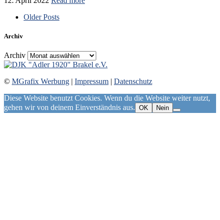
12. April 2022
Read more
Older Posts
Archiv
Archiv
©
MGrafix Werbung
|
Impressum
|
Datenschutz
Diese Website benutzt Cookies. Wenn du die Website weiter nutzt,
gehen wir von deinem Einverständnis aus.
OK
Nein