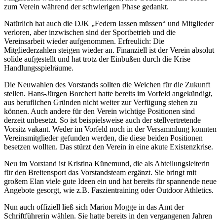
zum Verein während der schwierigen Phase gedankt.
Natürlich hat auch die DJK „Federn lassen müssen“ und Mitglieder
verloren, aber inzwischen sind der Sportbetrieb und die
Vereinsarbeit wieder aufgenommen. Erfreulich: Die
Mitgliederzahlen steigen wieder an. Finanziell ist der Verein absolut
solide aufgestellt und hat trotz der Einbußen durch die Krise
Handlungsspielräume.
Die Neuwahlen des Vorstands sollten die Weichen für die Zukunft
stellen. Hans-Jürgen Borchert hatte bereits im Vorfeld angekündigt,
aus beruflichen Gründen nicht weiter zur Verfügung stehen zu
können. Auch andere für den Verein wichtige Positionen sind
derzeit unbesetzt. So ist beispielsweise auch der stellvertretende
Vorsitz vakant. Weder im Vorfeld noch in der Versammlung konnten
Vereinsmitglieder gefunden werden, die diese beiden Positionen
besetzen wollten. Das stürzt den Verein in eine akute Existenzkrise.
Neu im Vorstand ist Kristina Künemund, die als Abteilungsleiterin
für den Breitensport das Vorstandsteam ergänzt. Sie bringt mit
großem Elan viele gute Ideen ein und hat bereits für spannende neue
Angebote gesorgt, wie z.B. Faszientraining oder Outdoor Athletics.
Nun auch offiziell ließ sich Marion Mogge in das Amt der
Schriftführerin wählen. Sie hatte bereits in den vergangenen Jahren