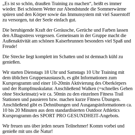
„Es ist so schön, draußen Training zu machen“, heißt es immer
wieder. Bei schönem Wetter zur Abendstunde die Sommerwärme
spüren und den Körper sowie das Immunsystem mit viel Sauerstoff
zu versorgen, tut der Seele einfach gut.
Die beruhigende Kraft der Geräusche, Gerüche und Farben lassen
den Alltagsstress vergessen. Gemeinsam in der Gruppe macht die
Außenaktivität am schönen Kaiserbrunnen besonders viel Spaß und
Freude!
Die Strecke liegt komplett im Schatten und ist demnach kühl zu
genießen.
Wir starten Dienstags 18 Uhr und Samstags 10 Uhr Training mit
dem üblichen Gruppenaustausch, es gibt Informationen zum
Kursprogramm und einer 10-20min Aktivierung des Oberkörpers
und der Rumpfmuskulatur. Anschließend Walken (=schnelles Gehen
ohne Stockeinsatz) wir ca. 50min zu den einzelnen Fitness Trail
Stationen und pausieren bzw. machen kurze Fitness Übungen.
Anschließend gibt es Dehnübungen und Ausgangsinformationen ca.
10 bis 20 Minuten aus dem standardisierten Outdoor Athletics
Kursprogramm des SPORT PRO GESUNDHEIT-Angebots.
Wir freuen uns über jeden neuen Teilnehmer! Komm vorbei und
genieße mit uns die Natur!