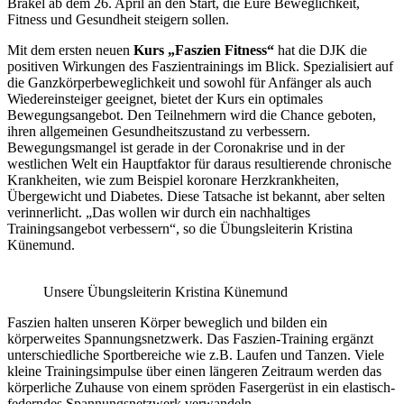
Brakel ab dem 26. April an den Start, die Eure Beweglichkeit,
Fitness und Gesundheit steigern sollen.
Mit dem ersten neuen
Kurs „Faszien Fitness“
hat die DJK die
positiven Wirkungen des Faszientrainings im Blick. Spezialisiert auf
die Ganzkörperbeweglichkeit und sowohl für Anfänger als auch
Wiedereinsteiger geeignet, bietet der Kurs ein optimales
Bewegungsangebot. Den Teilnehmern wird die Chance geboten,
ihren allgemeinen Gesundheitszustand zu verbessern.
Bewegungsmangel ist gerade in der Coronakrise und in der
westlichen Welt ein Hauptfaktor für daraus resultierende chronische
Krankheiten, wie zum Beispiel koronare Herzkrankheiten,
Übergewicht und Diabetes. Diese Tatsache ist bekannt, aber selten
verinnerlicht. „Das wollen wir durch ein nachhaltiges
Trainingsangebot verbessern“, so die Übungsleiterin Kristina
Künemund.
Unsere Übungsleiterin Kristina Künemund
Faszien halten unseren Körper beweglich und bilden ein
körperweites Spannungsnetzwerk. Das Faszien-Training ergänzt
unterschiedliche Sportbereiche wie z.B. Laufen und Tanzen. Viele
kleine Trainingsimpulse über einen längeren Zeitraum werden das
körperliche Zuhause von einem spröden Fasergerüst in ein elastisch-
federndes Spannungsnetzwerk verwandeln.