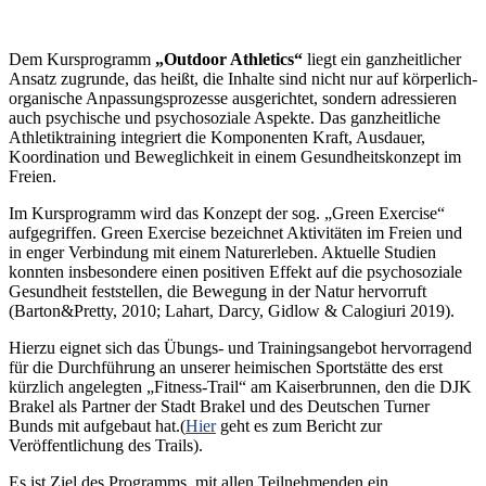
Dem Kursprogramm
„Outdoor Athletics“
liegt ein ganzheitlicher
Ansatz zugrunde, das heißt, die Inhalte sind nicht nur auf körperlich-
organische Anpassungsprozesse ausgerichtet, sondern adressieren
auch psychische und psychosoziale Aspekte. Das ganzheitliche
Athletiktraining integriert die Komponenten Kraft, Ausdauer,
Koordination und Beweglichkeit in einem Gesundheitskonzept im
Freien.
Im Kursprogramm wird das Konzept der sog. „Green Exercise“
aufgegriffen. Green Exercise bezeichnet Aktivitäten im Freien und
in enger Verbindung mit einem Naturerleben. Aktuelle Studien
konnten insbesondere einen positiven Effekt auf die psychosoziale
Gesundheit feststellen, die Bewegung in der Natur hervorruft
(Barton&Pretty, 2010; Lahart, Darcy, Gidlow & Calogiuri 2019).
Hierzu eignet sich das Übungs- und Trainingsangebot hervorragend
für die Durchführung an unserer heimischen Sportstätte des erst
kürzlich angelegten „Fitness-Trail“ am Kaiserbrunnen, den die DJK
Brakel als Partner der Stadt Brakel und des Deutschen Turner
Bunds mit aufgebaut hat.(
Hier
geht es zum Bericht zur
Veröffentlichung des Trails).
Es ist Ziel des Programms, mit allen Teilnehmenden ein