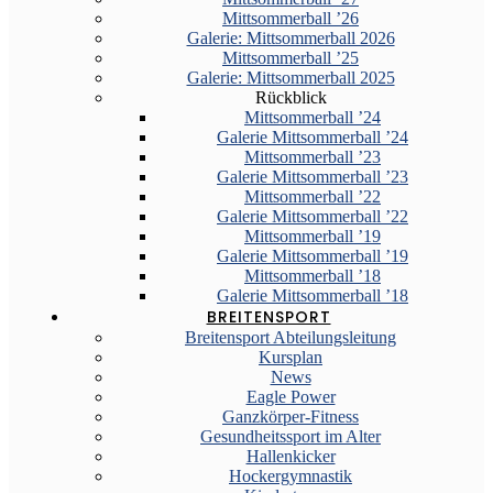
Mittsommerball ’26
Galerie: Mittsommerball 2026
Mittsommerball ’25
Galerie: Mittsommerball 2025
Rückblick
Mittsommerball ’24
Galerie Mittsommerball ’24
Mittsommerball ’23
Galerie Mittsommerball ’23
Mittsommerball ’22
Galerie Mittsommerball ’22
Mittsommerball ’19
Galerie Mittsommerball ’19
Mittsommerball ’18
Galerie Mittsommerball ’18
BREITENSPORT
Breitensport Abteilungsleitung
Kursplan
News
Eagle Power
Ganzkörper-Fitness
Gesundheitssport im Alter
Hallenkicker
Hockergymnastik