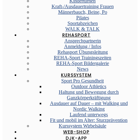
Kinderturnen
Kraft-/Ausdauertraining Frauen
Männerbauch, Beine, Po
Pilates
Sportabzeichen
WALK & TALK
REHASPORT
Ansprechpartnerin
Anmeldung / Infos
Rehasport Übungsleitung
REHA-Sport Trainingszeiten
REHA-Sport Bildergalerie
News
KURSSYSTEM
Sport Pro Gesundheit
Outdoor Athletics
Haltung und Bewegung durch
Ganzkörperkräftigung
Ausdauer auf Dauer – mit Walking und
Nordic Walking
Laufend unterwegs
Fit und mobil im Alter: Sturzprävention
Kurssystem Wirbelsäule
WEB-SHOP
DJK-APP