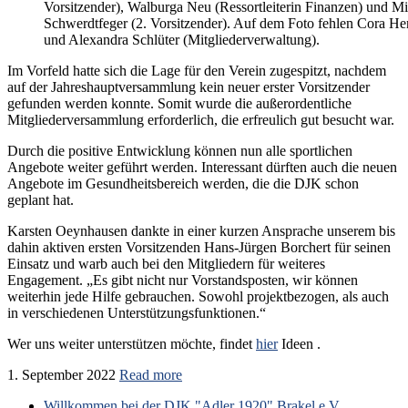
Vorsitzender), Walburga Neu (Ressortleiterin Finanzen) und M
Schwerdtfeger (2. Vorsitzender). Auf dem Foto fehlen Cora H
und Alexandra Schlüter (Mitgliederverwaltung).
Im Vorfeld hatte sich die Lage für den Verein zugespitzt, nachdem
auf der Jahreshauptversammlung kein neuer erster Vorsitzender
gefunden werden konnte. Somit wurde die außerordentliche
Mitgliederversammlung erforderlich, die erfreulich gut besucht war.
Durch die positive Entwicklung können nun alle sportlichen
Angebote weiter geführt werden. Interessant dürften auch die neuen
Angebote im Gesundheitsbereich werden, die die DJK schon
geplant hat.
Karsten Oeynhausen dankte in einer kurzen Ansprache unserem bis
dahin aktiven ersten Vorsitzenden Hans-Jürgen Borchert für seinen
Einsatz und warb auch bei den Mitgliedern für weiteres
Engagement. „Es gibt nicht nur Vorstandsposten, wir können
weiterhin jede Hilfe gebrauchen. Sowohl projektbezogen, als auch
in verschiedenen Unterstützungsfunktionen.“
Wer uns weiter unterstützen möchte, findet
hier
Ideen .
1. September 2022
Read more
Willkommen bei der DJK "Adler 1920" Brakel e.V.