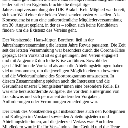
leider kritischen Ergebnis brachte die diesjährige
Jahreshauptversammlung der DJK Brakel. Kein Mitglied war bereit,
sich zur Wahl einer der beiden Vorsitzendenposten zu stellen. Als
Konsequenz ist nun eine außerordentliche Mitgliederversammlung
am 30. August geplant, in der es – sollten sich keine Kandidaten
finden- um die Existenz des Vereins geht.
Der Vorsitzende, Hans-Jürgen Borchert, ließ in der
Jahreshauptversammlung die letzten Jahre Revue passieren. Die Zeit
seit der letzten Versammlung war besonders durch die Corona-Krise
geprägt. Dem Vorstand ist es gut gelungen, den Verein engagiert
und mit Augenmaß durch die Krise zu führen. Sowohl der
geschäftsführende Vorstand als auch die Abteilungsleitungen haben
viel unternommen, um die jeweiligen Möglichkeiten zu bewerten
und die Wiederaufnahme des Sportprogramms umzusetzen. In
diesem Zusammenhang spielten auch die Interessen und die
Gesundheit unserer Übungsleiter*innen eine besondere Rolle. Es
war eine herausfordernde Aufgabe, die vor dem Hintergrund von
Lockdowns und sich permanent ändernden Vorgaben,
Anforderungen oder Verordnungen zu erledigen war.
Der Dank des Vorsitzenden galt insbesondere auch den Kolleginnen
und Kollegen im Vorstand sowie den Abteilungsleitern und
Abteilungsleiterinnen, auf die jederzeit Verlass war. Auch den
Mitgliedern wurde für Ihr Verständnis, ihre Geduld und die Treue