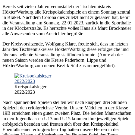
Bereits seit vielen Jahren veranstaltet der Tischtenniskreis
Höxter/Warburg alle Kreispokalendspiele an einem Sonntag zentral
in Brakel. Nachdem Corona dies zuletzt nicht zugelassen hat, kehrt
die Veranstaltung am Sonntag, 22.01.2023, zurück in die Sporthalle
in der Klöckerstraße. Es herrschte volles Haus als Marc Brockmeier
alle Anwesenden vom Ausrichter begrüßte.
Der Kreisvorsitzende, Wolfgang Klare, freute sich, dass im letzten
Jahr des Tischtenniskreises Höxter/Warburg diese erfolgreiche und
überaus beliebte Veranstaltung stattfinden konnte. (Anm: ab der
neuen Saison werden die Kreise Paderborn, Lippe und
Höxter/Warburg zum neuen Bezirk Süd zusammengeführt).
Kreispokalsieger
2022/2023
Nach spannenden Spielen stellten wir nach knappen drei Stunden
Spielzeit den erfolgreichste Verein. Unsere Mädchen in der Klasse
19B erreichten einen guten zweiten Platz. Die beiden Mannschaften
in den Jugendklassen U13 und U15 konnten ihre jeweiligen Spiele
erfolgreich beenden und freuten sich über den Kreispokaltitel.
Ebenfalls einen erfolgreichen Tag hatten unsere Herren in der
höchsten Klasse auf Kreisebene. Im längsten Spiel des Tages