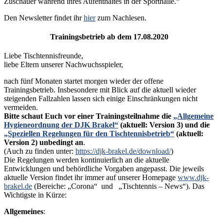
Zuschauer während ihres Aufenthaltes in der Sporthalle.“
Den Newsletter findet ihr
hier
zum Nachlesen.
Trainingsbetrieb ab dem 17.08.2020
Liebe Tischtennisfreunde,
liebe Eltern unserer Nachwuchsspieler,
nach fünf Monaten startet morgen wieder der offene
Trainingsbetrieb. Insbesondere mit Blick auf die aktuell wieder
steigenden Fallzahlen lassen sich einige Einschränkungen nicht
vermeiden.
Bitte schaut Euch vor einer Trainingsteilnahme die
„Allgemeine
Hygieneordnung der DJK Brakel“
(aktuell: Version 3) und die
„Speziellen Regelungen für den Tischtennisbetrieb“
(aktuell:
Version 2) unbedingt an
.
(Auch zu finden unter:
https://djk-brakel.de/download/
)
Die Regelungen werden kontinuierlich an die aktuelle
Entwicklungen und behördliche Vorgaben angepasst. Die jeweils
aktuelle Version findet ihr immer auf unserer Homepage
www.djk-
brakel.de
(Bereiche: „Corona“ und „Tischtennis – News“). Das
Wichtigste in Kürze:
Allgemeines
: