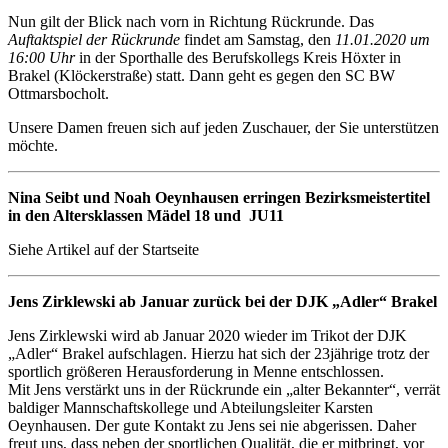
Nun gilt der Blick nach vorn in Richtung Rückrunde. Das
Auftaktspiel der Rückrunde
findet am Samstag, den
11.01.2020 um
16:00 Uhr
in der Sporthalle des Berufskollegs Kreis Höxter in
Brakel (Klöckerstraße) statt. Dann geht es gegen den SC BW
Ottmarsbocholt.
Unsere Damen freuen sich auf jeden Zuschauer, der Sie unterstützen
möchte.
Nina Seibt und Noah Oeynhausen erringen Bezirksmeistertitel
in den Altersklassen Mädel 18 und JU11
Siehe Artikel auf der Startseite
Jens Zirklewski ab Januar zurück bei der DJK „Adler“ Brakel
Jens Zirklewski wird ab Januar 2020 wieder im Trikot der DJK
„Adler“ Brakel aufschlagen. Hierzu hat sich der 23jährige trotz der
sportlich größeren Herausforderung in Menne entschlossen.
Mit Jens verstärkt uns in der Rückrunde ein „alter Bekannter“, verrät
baldiger Mannschaftskollege und Abteilungsleiter Karsten
Oeynhausen. Der gute Kontakt zu Jens sei nie abgerissen. Daher
freut uns, dass neben der sportlichen Qualität, die er mitbringt, vor