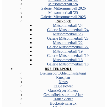
Mittsommerball ’26
Galerie: Mittsommerball 2026
Mittsommerball ’25
Galerie: Mittsommerball 2025
Rückblick
Mittsommerball ’24
Galerie Mittsommerball ’24
Mittsommerball ’23
Galerie Mittsommerball ’23
Mittsommerball ’22
Galerie Mittsommerball ’22
Mittsommerball ’19
Galerie Mittsommerball ’19
Mittsommerball ’18
Galerie Mittsommerball ’18
BREITENSPORT
Breitensport Abteilungsleitung
Kursplan
News
Eagle Power
Ganzkörper-Fitness
Gesundheitssport im Alter
Hallenkicker
Hockergymnastik