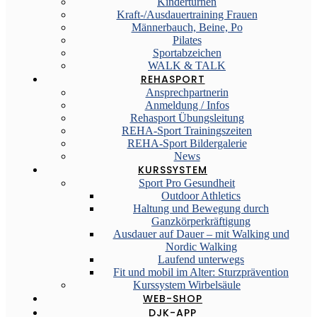
Kinderturnen
Kraft-/Ausdauertraining Frauen
Männerbauch, Beine, Po
Pilates
Sportabzeichen
WALK & TALK
REHASPORT
Ansprechpartnerin
Anmeldung / Infos
Rehasport Übungsleitung
REHA-Sport Trainingszeiten
REHA-Sport Bildergalerie
News
KURSSYSTEM
Sport Pro Gesundheit
Outdoor Athletics
Haltung und Bewegung durch
Ganzkörperkräftigung
Ausdauer auf Dauer – mit Walking und
Nordic Walking
Laufend unterwegs
Fit und mobil im Alter: Sturzprävention
Kurssystem Wirbelsäule
WEB-SHOP
DJK-APP