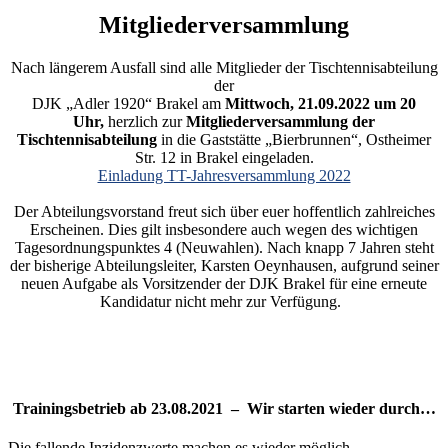
Mitgliederversammlung
Nach längerem Ausfall sind alle Mitglieder der Tischtennisabteilung
der
DJK „Adler 1920“ Brakel am
Mittwoch, 21.09.2022 um 20
Uhr,
herzlich zur
Mitgliederversammlung der
Tischtennisabteilung
in die Gaststätte „Bierbrunnen“, Ostheimer
Str. 12 in Brakel eingeladen.
Einladung TT-Jahresversammlung 2022
Der Abteilungsvorstand freut sich über euer hoffentlich zahlreiches
Erscheinen. Dies gilt insbesondere auch wegen des wichtigen
Tagesordnungspunktes 4 (Neuwahlen). Nach knapp 7 Jahren steht
der bisherige Abteilungsleiter, Karsten Oeynhausen, aufgrund seiner
neuen Aufgabe als Vorsitzender der DJK Brakel für eine erneute
Kandidatur nicht mehr zur Verfügung.
Trainingsbetrieb ab 23.08.2021 – Wir starten wieder durch…
Die fallende Inzidenzwerte machen es wieder möglich.