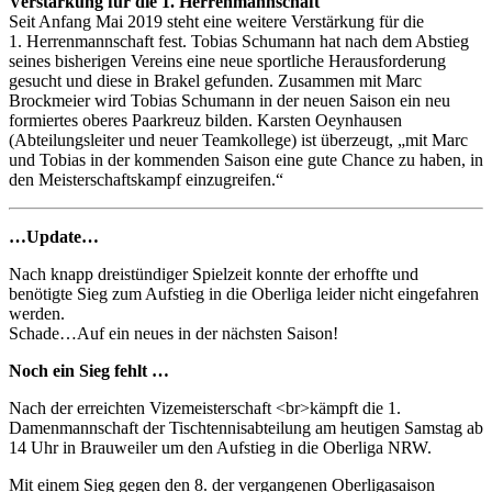
Verstärkung für die 1. Herrenmannschaft
Seit Anfang Mai 2019 steht eine weitere Verstärkung für die
1. Herrenmannschaft fest. Tobias Schumann hat nach dem Abstieg
seines bisherigen Vereins eine neue sportliche Herausforderung
gesucht und diese in Brakel gefunden. Zusammen mit Marc
Brockmeier wird Tobias Schumann in der neuen Saison ein neu
formiertes oberes Paarkreuz bilden. Karsten Oeynhausen
(Abteilungsleiter und neuer Teamkollege) ist überzeugt, „mit Marc
und Tobias in der kommenden Saison eine gute Chance zu haben, in
den Meisterschaftskampf einzugreifen.“
…Update…
Nach knapp dreistündiger Spielzeit konnte der erhoffte und
benötigte Sieg zum Aufstieg in die Oberliga leider nicht eingefahren
werden.
Schade…Auf ein neues in der nächsten Saison!
Noch ein Sieg fehlt …
Nach der erreichten Vizemeisterschaft <br>kämpft die 1.
Damenmannschaft der Tischtennisabteilung am heutigen Samstag ab
14 Uhr in Brauweiler um den Aufstieg in die Oberliga NRW.
Mit einem Sieg gegen den 8. der vergangenen Oberligasaison