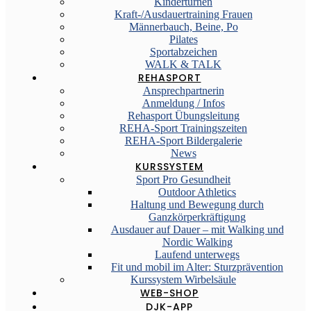
Kinderturnen
Kraft-/Ausdauertraining Frauen
Männerbauch, Beine, Po
Pilates
Sportabzeichen
WALK & TALK
REHASPORT
Ansprechpartnerin
Anmeldung / Infos
Rehasport Übungsleitung
REHA-Sport Trainingszeiten
REHA-Sport Bildergalerie
News
KURSSYSTEM
Sport Pro Gesundheit
Outdoor Athletics
Haltung und Bewegung durch
Ganzkörperkräftigung
Ausdauer auf Dauer – mit Walking und
Nordic Walking
Laufend unterwegs
Fit und mobil im Alter: Sturzprävention
Kurssystem Wirbelsäule
WEB-SHOP
DJK-APP