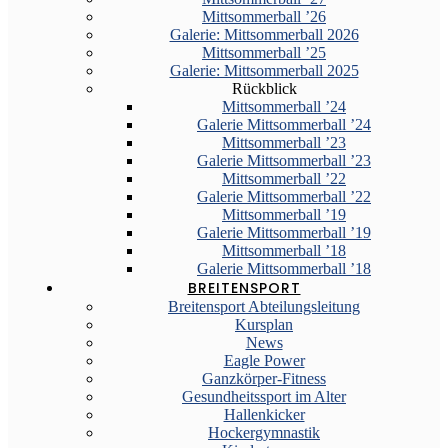
Mittsommerball ’26
Galerie: Mittsommerball 2026
Mittsommerball ’25
Galerie: Mittsommerball 2025
Rückblick
Mittsommerball ’24
Galerie Mittsommerball ’24
Mittsommerball ’23
Galerie Mittsommerball ’23
Mittsommerball ’22
Galerie Mittsommerball ’22
Mittsommerball ’19
Galerie Mittsommerball ’19
Mittsommerball ’18
Galerie Mittsommerball ’18
BREITENSPORT
Breitensport Abteilungsleitung
Kursplan
News
Eagle Power
Ganzkörper-Fitness
Gesundheitssport im Alter
Hallenkicker
Hockergymnastik