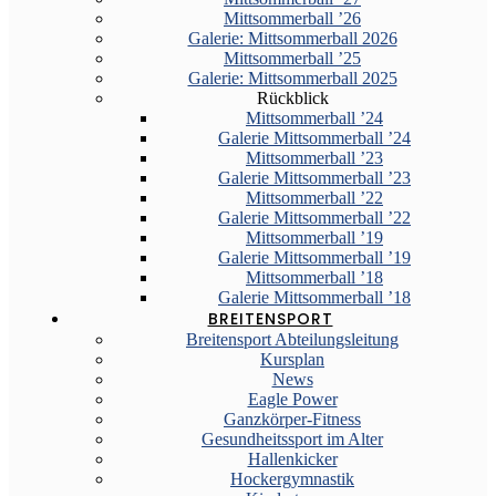
Mittsommerball ’26
Galerie: Mittsommerball 2026
Mittsommerball ’25
Galerie: Mittsommerball 2025
Rückblick
Mittsommerball ’24
Galerie Mittsommerball ’24
Mittsommerball ’23
Galerie Mittsommerball ’23
Mittsommerball ’22
Galerie Mittsommerball ’22
Mittsommerball ’19
Galerie Mittsommerball ’19
Mittsommerball ’18
Galerie Mittsommerball ’18
BREITENSPORT
Breitensport Abteilungsleitung
Kursplan
News
Eagle Power
Ganzkörper-Fitness
Gesundheitssport im Alter
Hallenkicker
Hockergymnastik