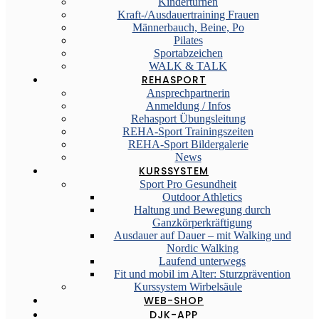
Kinderturnen
Kraft-/Ausdauertraining Frauen
Männerbauch, Beine, Po
Pilates
Sportabzeichen
WALK & TALK
REHASPORT
Ansprechpartnerin
Anmeldung / Infos
Rehasport Übungsleitung
REHA-Sport Trainingszeiten
REHA-Sport Bildergalerie
News
KURSSYSTEM
Sport Pro Gesundheit
Outdoor Athletics
Haltung und Bewegung durch
Ganzkörperkräftigung
Ausdauer auf Dauer – mit Walking und
Nordic Walking
Laufend unterwegs
Fit und mobil im Alter: Sturzprävention
Kurssystem Wirbelsäule
WEB-SHOP
DJK-APP