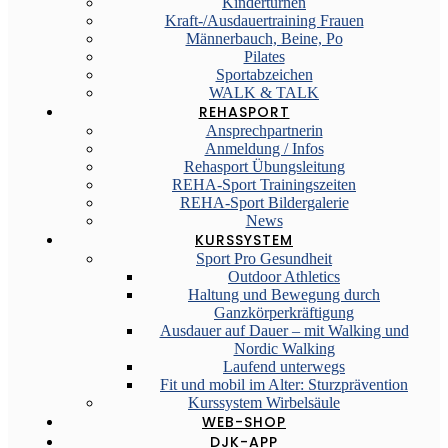
Kinderturnen
Kraft-/Ausdauertraining Frauen
Männerbauch, Beine, Po
Pilates
Sportabzeichen
WALK & TALK
REHASPORT
Ansprechpartnerin
Anmeldung / Infos
Rehasport Übungsleitung
REHA-Sport Trainingszeiten
REHA-Sport Bildergalerie
News
KURSSYSTEM
Sport Pro Gesundheit
Outdoor Athletics
Haltung und Bewegung durch
Ganzkörperkräftigung
Ausdauer auf Dauer – mit Walking und
Nordic Walking
Laufend unterwegs
Fit und mobil im Alter: Sturzprävention
Kurssystem Wirbelsäule
WEB-SHOP
DJK-APP