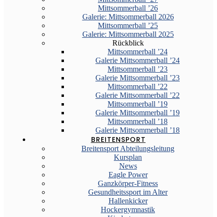
Mittsommerball ’26
Galerie: Mittsommerball 2026
Mittsommerball ’25
Galerie: Mittsommerball 2025
Rückblick
Mittsommerball ’24
Galerie Mittsommerball ’24
Mittsommerball ’23
Galerie Mittsommerball ’23
Mittsommerball ’22
Galerie Mittsommerball ’22
Mittsommerball ’19
Galerie Mittsommerball ’19
Mittsommerball ’18
Galerie Mittsommerball ’18
BREITENSPORT
Breitensport Abteilungsleitung
Kursplan
News
Eagle Power
Ganzkörper-Fitness
Gesundheitssport im Alter
Hallenkicker
Hockergymnastik