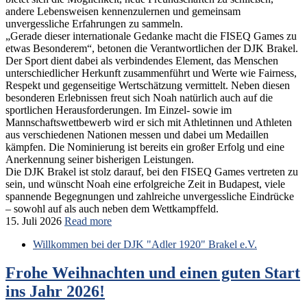
andere Lebensweisen kennenzulernen und gemeinsam
unvergessliche Erfahrungen zu sammeln.
„Gerade dieser internationale Gedanke macht die FISEQ Games zu
etwas Besonderem“, betonen die Verantwortlichen der DJK Brakel.
Der Sport dient dabei als verbindendes Element, das Menschen
unterschiedlicher Herkunft zusammenführt und Werte wie Fairness,
Respekt und gegenseitige Wertschätzung vermittelt. Neben diesen
besonderen Erlebnissen freut sich Noah natürlich auch auf die
sportlichen Herausforderungen. Im Einzel- sowie im
Mannschaftswettbewerb wird er sich mit Athletinnen und Athleten
aus verschiedenen Nationen messen und dabei um Medaillen
kämpfen. Die Nominierung ist bereits ein großer Erfolg und eine
Anerkennung seiner bisherigen Leistungen.
Die DJK Brakel ist stolz darauf, bei den FISEQ Games vertreten zu
sein, und wünscht Noah eine erfolgreiche Zeit in Budapest, viele
spannende Begegnungen und zahlreiche unvergessliche Eindrücke
– sowohl auf als auch neben dem Wettkampffeld.
15. Juli 2026
Read more
Willkommen bei der DJK "Adler 1920" Brakel e.V.
Frohe Weihnachten und einen guten Start
ins Jahr 2026!