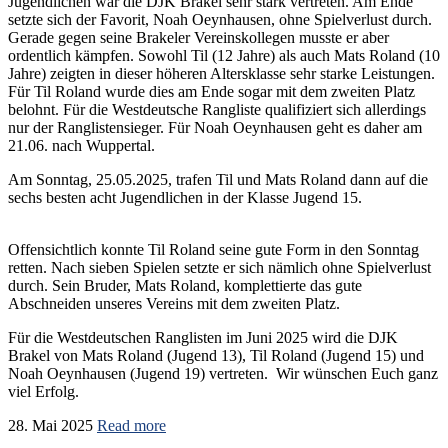
Jugendlichen war die DJK Brakel sehr stark vertreten. Am Ende
setzte sich der Favorit, Noah Oeynhausen, ohne Spielverlust durch.
Gerade gegen seine Brakeler Vereinskollegen musste er aber
ordentlich kämpfen. Sowohl Til (12 Jahre) als auch Mats Roland (10
Jahre) zeigten in dieser höheren Altersklasse sehr starke Leistungen.
Für Til Roland wurde dies am Ende sogar mit dem zweiten Platz
belohnt. Für die Westdeutsche Rangliste qualifiziert sich allerdings
nur der Ranglistensieger. Für Noah Oeynhausen geht es daher am
21.06. nach Wuppertal.
Am Sonntag, 25.05.2025, trafen Til und Mats Roland dann auf die
sechs besten acht Jugendlichen in der Klasse Jugend 15.
Offensichtlich konnte Til Roland seine gute Form in den Sonntag
retten. Nach sieben Spielen setzte er sich nämlich ohne Spielverlust
durch. Sein Bruder, Mats Roland, komplettierte das gute
Abschneiden unseres Vereins mit dem zweiten Platz.
Für die Westdeutschen Ranglisten im Juni 2025 wird die DJK
Brakel von Mats Roland (Jugend 13), Til Roland (Jugend 15) und
Noah Oeynhausen (Jugend 19) vertreten. Wir wünschen Euch ganz
viel Erfolg.
28. Mai 2025
Read more