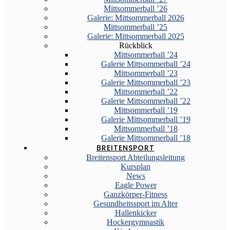
Mittsommerball ’26
Galerie: Mittsommerball 2026
Mittsommerball ’25
Galerie: Mittsommerball 2025
Rückblick
Mittsommerball ’24
Galerie Mittsommerball ’24
Mittsommerball ’23
Galerie Mittsommerball ’23
Mittsommerball ’22
Galerie Mittsommerball ’22
Mittsommerball ’19
Galerie Mittsommerball ’19
Mittsommerball ’18
Galerie Mittsommerball ’18
BREITENSPORT
Breitensport Abteilungsleitung
Kursplan
News
Eagle Power
Ganzkörper-Fitness
Gesundheitssport im Alter
Hallenkicker
Hockergymnastik