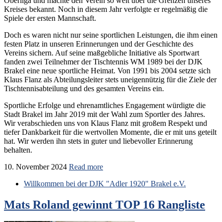
Oberliga und machte den Verein so weit über die Grenzen unseres
Kreises bekannt. Noch in diesem Jahr verfolgte er regelmäßig die
Spiele der ersten Mannschaft.
Doch es waren nicht nur seine sportlichen Leistungen, die ihm einen
festen Platz in unseren Erinnerungen und der Geschichte des
Vereins sichern. Auf seine maßgebliche Initiative als Sportwart
fanden zwei Teilnehmer der Tischtennis WM 1989 bei der DJK
Brakel eine neue sportliche Heimat. Von 1991 bis 2004 setzte sich
Klaus Flanz als Abteilungsleiter stets uneigennützig für die Ziele der
Tischtennisabteilung und des gesamten Vereins ein.
Sportliche Erfolge und ehrenamtliches Engagement würdigte die
Stadt Brakel im Jahr 2019 mit der Wahl zum Sportler des Jahres.
Wir verabschieden uns von Klaus Flanz mit großem Respekt und
tiefer Dankbarkeit für die wertvollen Momente, die er mit uns geteilt
hat. Wir werden ihn stets in guter und liebevoller Erinnerung
behalten.
10. November 2024
Read more
Willkommen bei der DJK "Adler 1920" Brakel e.V.
Mats Roland gewinnt TOP 16 Rangliste