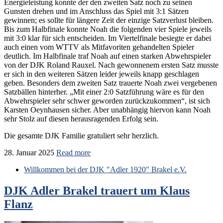
Energieleistung konnte der den zweiten Satz noch zu seinen
Gunsten drehen und im Anschluss das Spiel mit 3:1 Sätzen
gewinnen; es sollte für längere Zeit der einzige Satzverlust bleiben.
Bis zum Halbfinale konnte Noah die folgenden vier Spiele jeweils
mit 3:0 klar für sich entscheiden. Im Viertelfinale besiegte er dabei
auch einen vom WTTV als Mitfavoriten gehandelten Spieler
deutlich. Im Halbfinale traf Noah auf einen starken Abwehrspieler
von der DJK Roland Rauxel. Nach gewonnenem ersten Satz musste
er sich in den weiteren Sätzen leider jeweils knapp geschlagen
geben. Besonders dem zweiten Satz trauerte Noah zwei vergebenen
Satzbällen hinterher. „Mit einer 2:0 Satzführung wäre es für den
Abwehrspieler sehr schwer geworden zurückzukommen“, ist sich
Karsten Oeynhausen sicher. Aber unabhängig hiervon kann Noah
sehr Stolz auf diesen herausragenden Erfolg sein.
Die gesamte DJK Familie gratuliert sehr herzlich.
28. Januar 2025
Read more
Willkommen bei der DJK "Adler 1920" Brakel e.V.
DJK Adler Brakel trauert um Klaus
Flanz