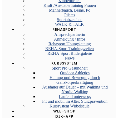
Kinderturnen
Kraft-/Ausdauertraining Frauen
Männerbauch, Beine, Po
Pilates
Sportabzeichen
WALK & TALK
REHASPORT
Ansprechpartnerin
Anmeldung / Infos
Rehasport Übungsleitung
REHA-Sport Trainingszeiten
REHA-Sport Bildergalerie
News
KURSSYSTEM
Sport Pro Gesundheit
Outdoor Athletics
Haltung und Bewegung durch
Ganzkörperkräftigung
Ausdauer auf Dauer – mit Walking und
Nordic Walking
Laufend unterwegs
Fit und mobil im Alter: Sturzprävention
Kurssystem Wirbelsäule
WEB-SHOP
DJK-APP