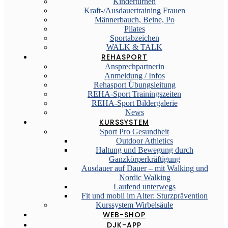
Kinderturnen
Kraft-/Ausdauertraining Frauen
Männerbauch, Beine, Po
Pilates
Sportabzeichen
WALK & TALK
REHASPORT
Ansprechpartnerin
Anmeldung / Infos
Rehasport Übungsleitung
REHA-Sport Trainingszeiten
REHA-Sport Bildergalerie
News
KURSSYSTEM
Sport Pro Gesundheit
Outdoor Athletics
Haltung und Bewegung durch
Ganzkörperkräftigung
Ausdauer auf Dauer – mit Walking und
Nordic Walking
Laufend unterwegs
Fit und mobil im Alter: Sturzprävention
Kurssystem Wirbelsäule
WEB-SHOP
DJK-APP