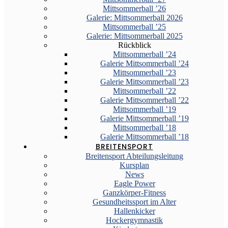
Mittsommerball ’26
Galerie: Mittsommerball 2026
Mittsommerball ’25
Galerie: Mittsommerball 2025
Rückblick
Mittsommerball ’24
Galerie Mittsommerball ’24
Mittsommerball ’23
Galerie Mittsommerball ’23
Mittsommerball ’22
Galerie Mittsommerball ’22
Mittsommerball ’19
Galerie Mittsommerball ’19
Mittsommerball ’18
Galerie Mittsommerball ’18
BREITENSPORT
Breitensport Abteilungsleitung
Kursplan
News
Eagle Power
Ganzkörper-Fitness
Gesundheitssport im Alter
Hallenkicker
Hockergymnastik