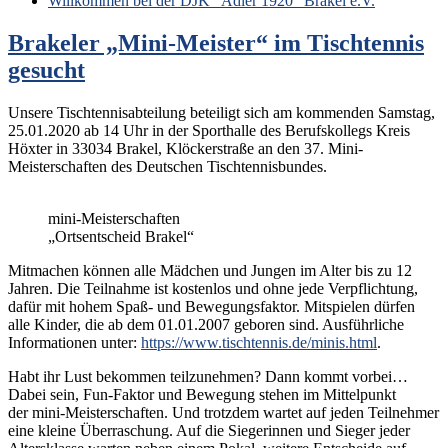
Willkommen bei der DJK "Adler 1920" Brakel e.V.
Brakeler „Mini-Meister“ im Tischtennis
gesucht
Unsere Tischtennisabteilung beteiligt sich am kommenden Samstag,
25.01.2020 ab 14 Uhr in der Sporthalle des Berufskollegs Kreis
Höxter in 33034 Brakel, Klöckerstraße an den 37. Mini-
Meisterschaften des Deutschen Tischtennisbundes.
mini-Meisterschaften
„Ortsentscheid Brakel“
Mitmachen können alle Mädchen und Jungen im Alter bis zu 12
Jahren. Die Teilnahme ist kostenlos und ohne jede Verpflichtung,
dafür mit hohem Spaß- und Bewegungsfaktor. Mitspielen dürfen
alle Kinder, die ab dem 01.01.2007 geboren sind. Ausführliche
Informationen unter:
https://www.tischtennis.de/minis.html
.
Habt ihr Lust bekommen teilzunehmen? Dann kommt vorbei…
Dabei sein, Fun-Faktor und Bewegung stehen im Mittelpunkt
der mini-Meisterschaften. Und trotzdem wartet auf jeden Teilnehmer
eine kleine Überraschung. Auf die Siegerinnen und Sieger jeder