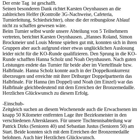
Der erste Tag ist geschafft.
Seinen besonderen Dank richtet Karsten Oeynhausen an die
zahlreichen Helfer (Kontrolle 3G-Nachweise, Cafeteria,
Turnierleitung, Schiedsrichter), ohne die der reibungslose Ablauf
nicht zu schaffen gewesen wäre.
Beim Turnier selbst wurde unsere Abteilung von 5 Teilnehmern
vertreten, berichtet Karsten Oeynhausen. „Hannes Roland, Simon
Brockmeier und Louis Menne spielten gut mit, konnten sich in ihren
Gruppen aber auch aufgrund einer etwas unglücklichen Auslosung
leider nicht für die KO-Runde qualifizieren. Den Sprung in die KO-
Runde schafften Hanna Scholz und Noah Oeynhausen. Nach guten
Leistungen endete das Turnier für beide aber im Viertelfinale bzw.
Halbfinale. Hanna Scholz konnte auch in der Doppelkonkurrenz
überzeugen und erreichte mit ihrer Driburger Doppelpartnerin das
Halbfinale. Für Hanna (im Doppel) und Noah (im Einzel) war das
Halbfinale gleichbedeutend mit dem Erreichen der Bronzemedaille.
Herzlichen Glückwunsch zu diesem Erfolg.
-Einschub-
Zeitgleich suchen an diesem Wochenende auch die Erwachsenen im
knapp 50 Kilometer entfernten Lage ihre Bezirksmeister in den
verschiedenen Altersklassen. Für unsere Tischtennisabteilung war
Patrick Dirks (Senioren 40) und Sebastian Justus (Senioren 50) am
Start. Beide konnten sich mit dem Erreichen der Bronzemedaille
belohnen. Auch hier Herzlichen Glückwunsch.