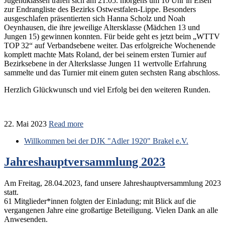
Jugendklassen trafen sich am 21.05. morgens um 10 Uhr in Elsen
zur Endrangliste des Bezirks Ostwestfalen-Lippe. Besonders
ausgeschlafen präsentierten sich Hanna Scholz und Noah
Oeynhausen, die ihre jeweilige Altersklasse (Mädchen 13 und
Jungen 15) gewinnen konnten. Für beide geht es jetzt beim „WTTV
TOP 32“ auf Verbandsebene weiter. Das erfolgreiche Wochenende
komplett machte Mats Roland, der bei seinem ersten Turnier auf
Bezirksebene in der Alterkslasse Jungen 11 wertvolle Erfahrung
sammelte und das Turnier mit einem guten sechsten Rang abschloss.
Herzlich Glückwunsch und viel Erfolg bei den weiteren Runden.
22. Mai 2023
Read more
Willkommen bei der DJK "Adler 1920" Brakel e.V.
Jahreshauptversammlung 2023
Am Freitag, 28.04.2023, fand unsere Jahreshauptversammlung 2023
statt.
61 Mitglieder*innen folgten der Einladung; mit Blick auf die
vergangenen Jahre eine großartige Beteiligung. Vielen Dank an alle
Anwesenden.