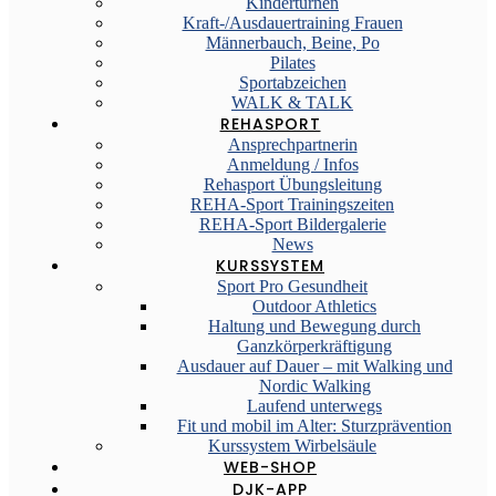
Kinderturnen
Kraft-/Ausdauertraining Frauen
Männerbauch, Beine, Po
Pilates
Sportabzeichen
WALK & TALK
REHASPORT
Ansprechpartnerin
Anmeldung / Infos
Rehasport Übungsleitung
REHA-Sport Trainingszeiten
REHA-Sport Bildergalerie
News
KURSSYSTEM
Sport Pro Gesundheit
Outdoor Athletics
Haltung und Bewegung durch
Ganzkörperkräftigung
Ausdauer auf Dauer – mit Walking und
Nordic Walking
Laufend unterwegs
Fit und mobil im Alter: Sturzprävention
Kurssystem Wirbelsäule
WEB-SHOP
DJK-APP