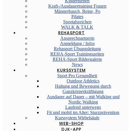
Kinderturnen
Kraft-/Ausdauertraining Frauen
Männerbauch, Beine, Po
Pilates
Sportabzeichen
WALK & TALK
REHASPORT
Ansprechpartnerin
Anmeldung / Infos
Rehasport Übungsleitung
REHA-Sport Trainingszeiten
REHA-Sport Bildergalerie
News
KURSSYSTEM
Sport Pro Gesundheit
Outdoor Athletics
Haltung und Bewegung durch
Ganzkörperkräftigung
Ausdauer auf Dauer – mit Walking und
Nordic Walking
Laufend unterwegs
Fit und mobil im Alter: Sturzprävention
Kurssystem Wirbelsäule
WEB-SHOP
DJK-APP