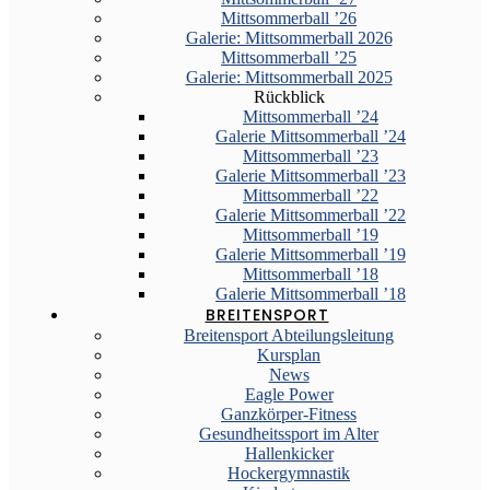
Mittsommerball ’26
Galerie: Mittsommerball 2026
Mittsommerball ’25
Galerie: Mittsommerball 2025
Rückblick
Mittsommerball ’24
Galerie Mittsommerball ’24
Mittsommerball ’23
Galerie Mittsommerball ’23
Mittsommerball ’22
Galerie Mittsommerball ’22
Mittsommerball ’19
Galerie Mittsommerball ’19
Mittsommerball ’18
Galerie Mittsommerball ’18
BREITENSPORT
Breitensport Abteilungsleitung
Kursplan
News
Eagle Power
Ganzkörper-Fitness
Gesundheitssport im Alter
Hallenkicker
Hockergymnastik