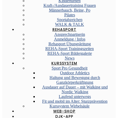
Kinderturnen
Kraft-/Ausdauertraining Frauen
Männerbauch, Beine, Po
Pilates
Sportabzeichen
WALK & TALK
REHASPORT
Ansprechpartnerin
Anmeldung / Infos
Rehasport Übungsleitung
REHA-Sport Trainingszeiten
REHA-Sport Bildergalerie
News
KURSSYSTEM
Sport Pro Gesundheit
Outdoor Athletics
Haltung und Bewegung durch
Ganzkörperkräftigung
Ausdauer auf Dauer – mit Walking und
Nordic Walking
Laufend unterwegs
Fit und mobil im Alter: Sturzprävention
Kurssystem Wirbelsäule
WEB-SHOP
DJK-APP