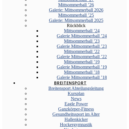
Mittsommerball ’26
Galerie: Mittsommerball 2026
Mittsommerball ’25
Galerie: Mittsommerball 2025
Rückblick
Mittsommerball ’24
Galerie Mittsommerball ’24
Mittsommerball ’23
Galerie Mittsommerball ’23
Mittsommerball ’22
Galerie Mittsommerball ’22
Mittsommerball ’19
Galerie Mittsommerball ’19
Mittsommerball ’18
Galerie Mittsommerball ’18
BREITENSPORT
Breitensport Abteilungsleitung
Kursplan
News
Eagle Power
Ganzkörper-Fitness
Gesundheitssport im Alter
Hallenkicker
Hockergymnastik