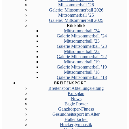
Mittsommerball ’26
Galerie: Mittsommerball 2026
Mittsommerball ’25
Galerie: Mittsommerball 2025
Rückblick
Mittsommerball ’24
Galerie Mittsommerball ’24
Mittsommerball ’23
Galerie Mittsommerball ’23
Mittsommerball ’22
Galerie Mittsommerball ’22
Mittsommerball ’19
Galerie Mittsommerball ’19
Mittsommerball ’18
Galerie Mittsommerball ’18
BREITENSPORT
Breitensport Abteilungsleitung
Kursplan
News
Eagle Power
Ganzkörper-Fitness
Gesundheitssport im Alter
Hallenkicker
Hockergymnastik