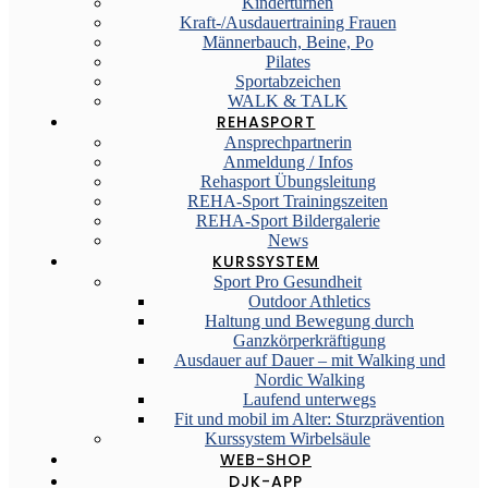
Kinderturnen
Kraft-/Ausdauertraining Frauen
Männerbauch, Beine, Po
Pilates
Sportabzeichen
WALK & TALK
REHASPORT
Ansprechpartnerin
Anmeldung / Infos
Rehasport Übungsleitung
REHA-Sport Trainingszeiten
REHA-Sport Bildergalerie
News
KURSSYSTEM
Sport Pro Gesundheit
Outdoor Athletics
Haltung und Bewegung durch
Ganzkörperkräftigung
Ausdauer auf Dauer – mit Walking und
Nordic Walking
Laufend unterwegs
Fit und mobil im Alter: Sturzprävention
Kurssystem Wirbelsäule
WEB-SHOP
DJK-APP