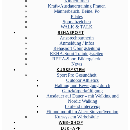
Kinderturnen
Kraft-/Ausdauertraining Frauen
Männerbauch, Beine, Po
Pilates
Sportabzeichen
WALK & TALK
REHASPORT
Ansprechpartnerin
Anmeldung / Infos
Rehasport Übungsleitung
REHA-Sport Trainingszeiten
REHA-Sport Bildergalerie
News
KURSSYSTEM
Sport Pro Gesundheit
Outdoor Athletics
Haltung und Bewegung durch
Ganzkörperkräftigung
Ausdauer auf Dauer – mit Walking und
Nordic Walking
Laufend unterwegs
Fit und mobil im Alter: Sturzprävention
Kurssystem Wirbelsäule
WEB-SHOP
DJK-APP