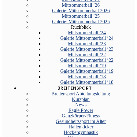
Mittsommerball ’26
Galerie: Mittsommerball 2026
Mittsommerball ’25
Galerie: Mittsommerball 2025
Rückblick
Mittsommerball ’24
Galerie Mittsommerball ’24
Mittsommerball ’23
Galerie Mittsommerball ’23
Mittsommerball ’22
Galerie Mittsommerball ’22
Mittsommerball ’19
Galerie Mittsommerball ’19
Mittsommerball ’18
Galerie Mittsommerball ’18
BREITENSPORT
Breitensport Abteilungsleitung
Kursplan
News
Eagle Power
Ganzkörper-Fitness
Gesundheitssport im Alter
Hallenkicker
Hockergymnastik