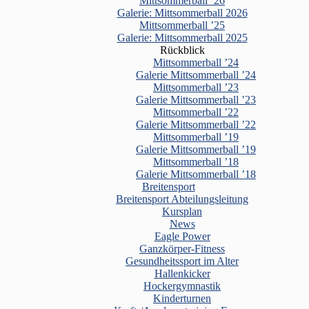
Mittsommerball ’26
Galerie: Mittsommerball 2026
Mittsommerball ’25
Galerie: Mittsommerball 2025
Rückblick
Mittsommerball ’24
Galerie Mittsommerball ’24
Mittsommerball ’23
Galerie Mittsommerball ’23
Mittsommerball ’22
Galerie Mittsommerball ’22
Mittsommerball ’19
Galerie Mittsommerball ’19
Mittsommerball ’18
Galerie Mittsommerball ’18
Breitensport
Breitensport Abteilungsleitung
Kursplan
News
Eagle Power
Ganzkörper-Fitness
Gesundheitssport im Alter
Hallenkicker
Hockergymnastik
Kinderturnen