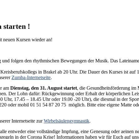
starten !
it neuen Kursen wieder an!
und folgen den rhythmischen Bewegungen der Musik. Das Lateinamerik
 Kreisberufskollegs in Brakel ab 20 Uhr. Die Dauer des Kurses ist auf
nserer
Zumba-Internetseite
.
er am
Dienstag, den 31. August startet
, die Gesundheitsförderung im 
en. Der Lohn dafür: Rückgewinnung oder Erhalt der körperlichen Leis
hr, 17.45 – 18.45 Uhr oder 19.00 -20 Uhr), die diesmal in der Sporthal
 220 oder mobil 01 51 54 87 20 75 möglich. Bitte eine eigene Matte od
erer Internetseite zur
Wirbelsäulengymnastik
.
lle entweder eine vollständige Impfung, eine Genesung oder aeinen n
regeln in der Corona Krise! Informationen haben wir für Euch auf un