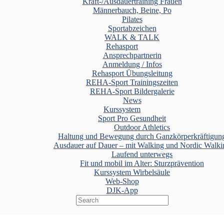
Kraft-/Ausdauertraining Frauen
Männerbauch, Beine, Po
Pilates
Sportabzeichen
WALK & TALK
Rehasport
Ansprechpartnerin
Anmeldung / Infos
Rehasport Übungsleitung
REHA-Sport Trainingszeiten
REHA-Sport Bildergalerie
News
Kurssystem
Sport Pro Gesundheit
Outdoor Athletics
Haltung und Bewegung durch Ganzkörperkräftigun
Ausdauer auf Dauer – mit Walking und Nordic Walki
Laufend unterwegs
Fit und mobil im Alter: Sturzprävention
Kurssystem Wirbelsäule
Web-Shop
DJK-App