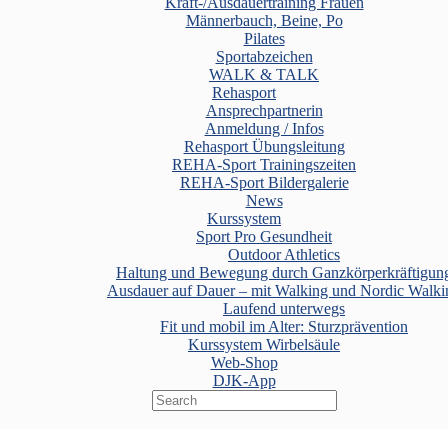
Kraft-/Ausdauertraining Frauen
Männerbauch, Beine, Po
Pilates
Sportabzeichen
WALK & TALK
Rehasport
Ansprechpartnerin
Anmeldung / Infos
Rehasport Übungsleitung
REHA-Sport Trainingszeiten
REHA-Sport Bildergalerie
News
Kurssystem
Sport Pro Gesundheit
Outdoor Athletics
Haltung und Bewegung durch Ganzkörperkräftigun
Ausdauer auf Dauer – mit Walking und Nordic Walki
Laufend unterwegs
Fit und mobil im Alter: Sturzprävention
Kurssystem Wirbelsäule
Web-Shop
DJK-App