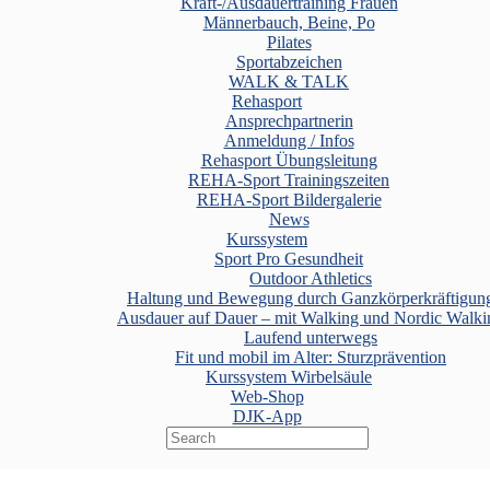
Kraft-/Ausdauertraining Frauen
Männerbauch, Beine, Po
Pilates
Sportabzeichen
WALK & TALK
Rehasport
Ansprechpartnerin
Anmeldung / Infos
Rehasport Übungsleitung
REHA-Sport Trainingszeiten
REHA-Sport Bildergalerie
News
Kurssystem
Sport Pro Gesundheit
Outdoor Athletics
Haltung und Bewegung durch Ganzkörperkräftigun
Ausdauer auf Dauer – mit Walking und Nordic Walki
Laufend unterwegs
Fit und mobil im Alter: Sturzprävention
Kurssystem Wirbelsäule
Web-Shop
DJK-App