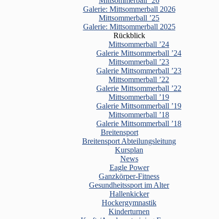
Mittsommerball ’26
Galerie: Mittsommerball 2026
Mittsommerball ’25
Galerie: Mittsommerball 2025
Rückblick
Mittsommerball ’24
Galerie Mittsommerball ’24
Mittsommerball ’23
Galerie Mittsommerball ’23
Mittsommerball ’22
Galerie Mittsommerball ’22
Mittsommerball ’19
Galerie Mittsommerball ’19
Mittsommerball ’18
Galerie Mittsommerball ’18
Breitensport
Breitensport Abteilungsleitung
Kursplan
News
Eagle Power
Ganzkörper-Fitness
Gesundheitssport im Alter
Hallenkicker
Hockergymnastik
Kinderturnen