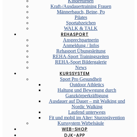
Kinderturnen
Kraft-/Ausdauertraining Frauen
Männerbauch, Beine, Po
Pilates
Sportabzeichen
WALK & TALK
REHASPORT
Ansprechpartnerin
Anmeldung / Infos
Rehasport Übungsleitung
REHA-Sport Trainingszeiten
REHA-Sport Bildergalerie
News
KURSSYSTEM
Sport Pro Gesundheit
Outdoor Athletics
Haltung und Bewegung durch
Ganzkörperkräftigung
Ausdauer auf Dauer – mit Walking und
Nordic Walking
Laufend unterwegs
Fit und mobil im Alter: Sturzprävention
Kurssystem Wirbelsäule
WEB-SHOP
DJK-APP