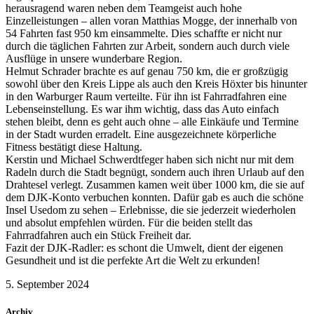
herausragend waren neben dem Teamgeist auch hohe
Einzelleistungen – allen voran Matthias Mogge, der innerhalb von
54 Fahrten fast 950 km einsammelte. Dies schaffte er nicht nur
durch die täglichen Fahrten zur Arbeit, sondern auch durch viele
Ausflüge in unsere wunderbare Region.
Helmut Schrader brachte es auf genau 750 km, die er großzügig
sowohl über den Kreis Lippe als auch den Kreis Höxter bis hinunter
in den Warburger Raum verteilte. Für ihn ist Fahrradfahren eine
Lebenseinstellung. Es war ihm wichtig, dass das Auto einfach
stehen bleibt, denn es geht auch ohne – alle Einkäufe und Termine
in der Stadt wurden erradelt. Eine ausgezeichnete körperliche
Fitness bestätigt diese Haltung.
Kerstin und Michael Schwerdtfeger haben sich nicht nur mit dem
Radeln durch die Stadt begnügt, sondern auch ihren Urlaub auf den
Drahtesel verlegt. Zusammen kamen weit über 1000 km, die sie auf
dem DJK-Konto verbuchen konnten. Dafür gab es auch die schöne
Insel Usedom zu sehen – Erlebnisse, die sie jederzeit wiederholen
und absolut empfehlen würden. Für die beiden stellt das
Fahrradfahren auch ein Stück Freiheit dar.
Fazit der DJK-Radler: es schont die Umwelt, dient der eigenen
Gesundheit und ist die perfekte Art die Welt zu erkunden!
5. September 2024
Archiv