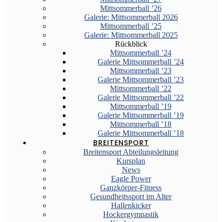
Mittsommerball ’26
Galerie: Mittsommerball 2026
Mittsommerball ’25
Galerie: Mittsommerball 2025
Rückblick
Mittsommerball ’24
Galerie Mittsommerball ’24
Mittsommerball ’23
Galerie Mittsommerball ’23
Mittsommerball ’22
Galerie Mittsommerball ’22
Mittsommerball ’19
Galerie Mittsommerball ’19
Mittsommerball ’18
Galerie Mittsommerball ’18
BREITENSPORT
Breitensport Abteilungsleitung
Kursplan
News
Eagle Power
Ganzkörper-Fitness
Gesundheitssport im Alter
Hallenkicker
Hockergymnastik