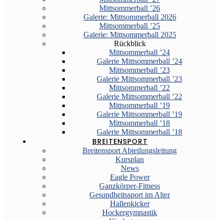
Mittsommerball ’26
Galerie: Mittsommerball 2026
Mittsommerball ’25
Galerie: Mittsommerball 2025
Rückblick
Mittsommerball ’24
Galerie Mittsommerball ’24
Mittsommerball ’23
Galerie Mittsommerball ’23
Mittsommerball ’22
Galerie Mittsommerball ’22
Mittsommerball ’19
Galerie Mittsommerball ’19
Mittsommerball ’18
Galerie Mittsommerball ’18
BREITENSPORT
Breitensport Abteilungsleitung
Kursplan
News
Eagle Power
Ganzkörper-Fitness
Gesundheitssport im Alter
Hallenkicker
Hockergymnastik