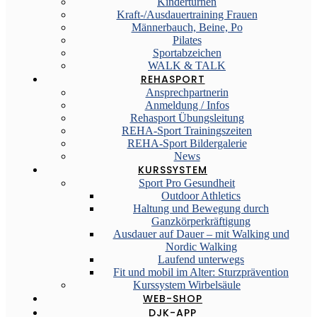
Kinderturnen
Kraft-/Ausdauertraining Frauen
Männerbauch, Beine, Po
Pilates
Sportabzeichen
WALK & TALK
REHASPORT
Ansprechpartnerin
Anmeldung / Infos
Rehasport Übungsleitung
REHA-Sport Trainingszeiten
REHA-Sport Bildergalerie
News
KURSSYSTEM
Sport Pro Gesundheit
Outdoor Athletics
Haltung und Bewegung durch
Ganzkörperkräftigung
Ausdauer auf Dauer – mit Walking und
Nordic Walking
Laufend unterwegs
Fit und mobil im Alter: Sturzprävention
Kurssystem Wirbelsäule
WEB-SHOP
DJK-APP