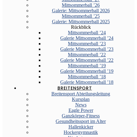
Mittsommerball ’26
Galerie: Mittsommerball 2026
Mittsommerball ’25
Galerie: Mittsommerball 2025
Rückblick
Mittsommerball ’24
Galerie Mittsommerball ’24
Mittsommerball ’23
Galerie Mittsommerball ’23
Mittsommerball ’22
Galerie Mittsommerball ’22
Mittsommerball ’19
Galerie Mittsommerball ’19
Mittsommerball ’18
Galerie Mittsommerball ’18
BREITENSPORT
Breitensport Abteilungsleitung
Kursplan
News
Eagle Power
Ganzkörper-Fitness
Gesundheitssport im Alter
Hallenkicker
Hockergymnastik