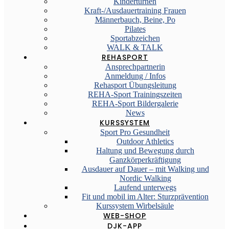
Kinderturnen
Kraft-/Ausdauertraining Frauen
Männerbauch, Beine, Po
Pilates
Sportabzeichen
WALK & TALK
REHASPORT
Ansprechpartnerin
Anmeldung / Infos
Rehasport Übungsleitung
REHA-Sport Trainingszeiten
REHA-Sport Bildergalerie
News
KURSSYSTEM
Sport Pro Gesundheit
Outdoor Athletics
Haltung und Bewegung durch
Ganzkörperkräftigung
Ausdauer auf Dauer – mit Walking und
Nordic Walking
Laufend unterwegs
Fit und mobil im Alter: Sturzprävention
Kurssystem Wirbelsäule
WEB-SHOP
DJK-APP