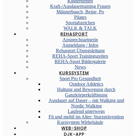
Kinderturnen
Kraft-/Ausdauertraining Frauen
Männerbauch, Beine, Po
Pilates
Sportabzeichen
WALK & TALK
REHASPORT
Ansprechpartnerin
Anmeldung / Infos
Rehasport Übungsleitung
REHA-Sport Trainingszeiten
REHA-Sport Bildergalerie
News
KURSSYSTEM
Sport Pro Gesundheit
Outdoor Athletics
Haltung und Bewegung durch
Ganzkörperkräftigung
Ausdauer auf Dauer – mit Walking und
Nordic Walking
Laufend unterwegs
Fit und mobil im Alter: Sturzprävention
Kurssystem Wirbelsäule
WEB-SHOP
DJK-APP