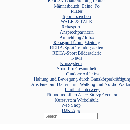
Kraft-/Ausdauertraining Frauen
Männerbauch, Beine, Po
Pilates
Sportabzeichen
WALK & TALK
Rehasport
Ansprechpartnerin
Anmeldung / Infos
Rehasport Übungsleitung
REHA-Sport Trainingszeiten
REHA-Sport Bildergalerie
News
Kurssystem
Sport Pro Gesundheit
Outdoor Athletics
Haltung und Bewegung durch Ganzkörperkräftigun
Ausdauer auf Dauer – mit Walking und Nordic Walki
Laufend unterwegs
Fit und mobil im Alter: Sturzprävention
Kurssystem Wirbelsäule
Web-Shop
DJK-App