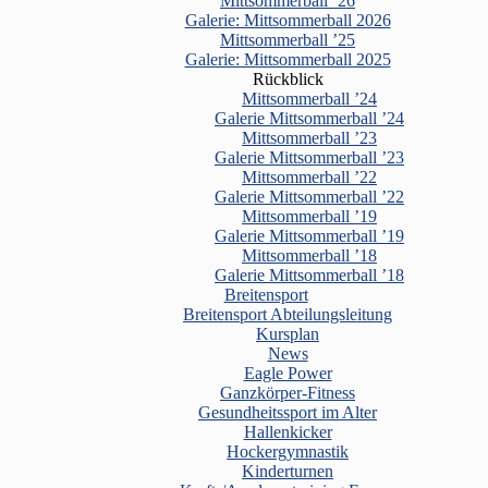
Mittsommerball ’26
Galerie: Mittsommerball 2026
Mittsommerball ’25
Galerie: Mittsommerball 2025
Rückblick
Mittsommerball ’24
Galerie Mittsommerball ’24
Mittsommerball ’23
Galerie Mittsommerball ’23
Mittsommerball ’22
Galerie Mittsommerball ’22
Mittsommerball ’19
Galerie Mittsommerball ’19
Mittsommerball ’18
Galerie Mittsommerball ’18
Breitensport
Breitensport Abteilungsleitung
Kursplan
News
Eagle Power
Ganzkörper-Fitness
Gesundheitssport im Alter
Hallenkicker
Hockergymnastik
Kinderturnen